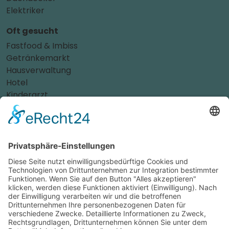
Elektriker
Oft gesucht
Fastfood & Imbiss
Getränkemarkt
Hausverwaltung
Hotel
Kinderarzt
Personalvermittler
Weitere Sportvereine
Tierarzt
Zahnarzt
Tennis
Tankstelle
Tierbedarf
Parken
Für Ihr Unternehmen
Sichern Sie sich die Vorteile von
das ist nah
! Mit uns