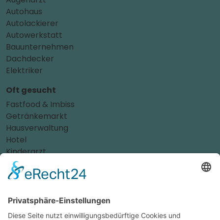
Autohaus
Autolackierer
Autowerkstatt
Bauunternehmen
Dachdecker
Elektriker
Oft gesucht
Fastfood & Imbiss
Getränkemarkt
Hausverwaltung
Hotel
Kinderarzt
Personalvermittler
Weitere Sportvereine
Tierarzt
Zahnarzt
Tennis