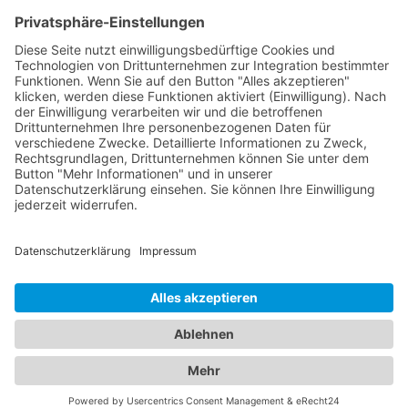
Zahnarzt
Tennis
Tankstelle
Tierbedarf
Parken
Für Ihr Unternehmen
Sichern Sie sich die Vorteile von
das ist nah
! Mit uns
erreichen Sie neue Kunden und bleiben Ihren
Bestandskunden in guter Erinnerung.
Schon ab günstigen 29,- € im Monat.
Jetzt informieren