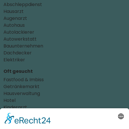
Abschleppdienst
Hausarzt
Augenarzt
Autohaus
Autolackierer
Autowerkstatt
Bauunternehmen
Dachdecker
Elektriker
Oft gesucht
Fastfood & Imbiss
Getränkemarkt
Hausverwaltung
Hotel
Kinderarzt
Personalvermittler
Weitere Sportvereine
Tierarzt