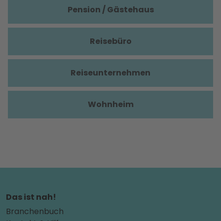
Pension / Gästehaus
Reisebüro
Reiseunternehmen
Wohnheim
Das ist nah!
Branchenbuch