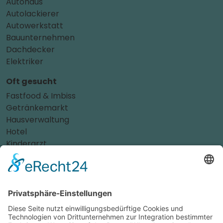
Autohaus
Autolackierer
Autowerkstatt
Bauunternehmen
Dachdecker
Elektriker
Oft gesucht
Fastfood & Imbiss
Getränkemarkt
Hausverwaltung
Hotel
Kinderarzt
Personalvermittler
Weitere Sportvereine
Tierarzt
Zahnarzt
Tennis
Tankstelle