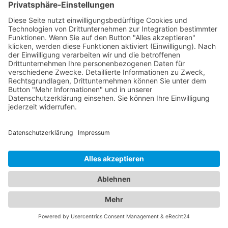
Physiotherapie Huldisch
Physiotherapie Balance Dresden Cotta
Podologe
Podologie Am Weißen Hirsch Inh. Kathrin Jäger
Regina Fritze
Cosel Podologie Laubegast
Praxisgemeinschaft Podologie Annett Urbons und
Sandra Gockel
Podologie Pretzschner
Restaurant & Bar
Amerikanisches Restaurant
Nar grill gourmet dresden
Restaurant f i n e s s e
Restaurant Genuss-Atelier
Grillhütte Mälzerei
Estancia Beef Club