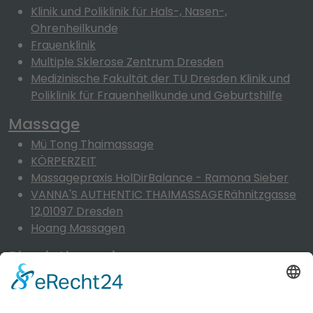
Klinik und Poliklinik für Hals-, Nasen-,
Ohrenheilkunde
Frauenklinik
Multiple Sklerose Zentrum Dresden
Medizinische Fakultät der TU Dresden Klinik und
Poliklinik für Frauenheilkunde und Geburtshilfe
Massage
Mü Tong Thaimassage
KÖRPERZEIT
Massagepraxis HolDirBalance - Ramona Sieber
VANNA'S AUTHENTIC THAIMASSAGERähnitzgasse
12,01097 Dresden
Hoang Massagen
Physiotherapie
Philipp - Physiotherapie für Kinder & Erwachsene
Physiotherapie Torsten Jäger Dresden
Physiotherapie Thomas Rygiel