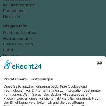
Bauunternehmen
Dachdecker
Elektriker
Oft gesucht
Fastfood & Imbiss
Getränkemarkt
Hausverwaltung
Hotel
Kinderarzt
Personalvermittler
Weitere Sportvereine
Tierarzt
Zahnarzt
Tennis
Tankstelle
Tierbedarf
Parken