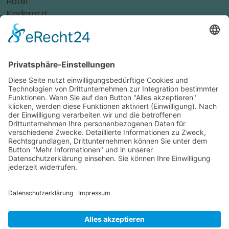
Hotel
Kinderarzt
Personalvermittler
Weitere Sportvereine
Tierarzt
Zahnarzt
Tennis
Tankstelle
Tierbedarf
Parken
Für Ihr Unternehmen
Sichern Sie sich die Vorteile von
das ist nah
! Mit uns
erreichen Sie neue Kunden und bleiben Ihren
Bestandskunden in guter Erinnerung.
Schon ab günstigen 29,- € im Monat.
Jetzt informieren