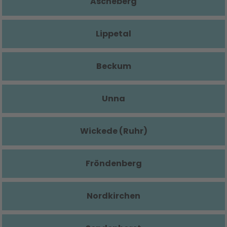
Ascheberg
Lippetal
Beckum
Unna
Wickede (Ruhr)
Fröndenberg
Nordkirchen