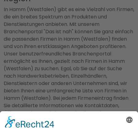
In Hamm (Westfalen) gibt es eine Vielzahl von Firmen,
die ein breites Spektrum an Produkten und
Dienstleistungen anbieten. Mit unserem
Branchenportal "Das ist nah" können Sie ganz einfach
die passenden Firmen in Hamm (Westfalen) finden
und von ihren erstklassigen Angeboten profitieren.
Unser benutzerfreundliches Branchenportal
ermöglicht es Ihnen, gezielt nach Firmen in Hamm
(Westfalen) zu suchen. Egal, ob Sie auf der Suche
nach Handwerksbetrieben, Einzelhändlern,
Dienstleistern oder anderen Unternehmen sind, wir
bieten Ihnen eine umfangreiche Liste von Firmen in
Hamm (Westfalen). Bei jedem Firmeneintrag finden
Sie detaillierte Informationen wie Kontaktdaten,
Öffnungszeiten und eine Beschreibung der
angebotenen Produkte oder Dienstleistungen. Zudem
können Sie Bewertungen und Erfahrungen anderer
Kunden einsehen, um sich ein Bild von der Qualität und