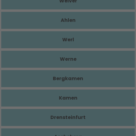
Welver
Ahlen
Werl
Werne
Bergkamen
Kamen
Drensteinfurt