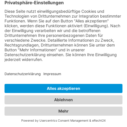
Zuverlässigkeit der Firmen zu machen. Gleiches gilt
für
Branchenbuch Bergkamen
. Vertrauen Sie auf "Das
ist nah", um die besten Firmen in Hamm (Westfalen)
zu entdecken und Ihr Anliegen erfolgreich
umzusetzen. Wir sind Ihr verlässlicher Partner bei der
Suche nach den passenden Unternehmen in Hamm
(Westfalen).
Wie kann ich mein Unternehmen in
ein Branchenbuch eintragen?
Möchten Sie Ihr Unternehmen in einem
Branchenbuch eintragen und suchen nach der
perfekten Plattform dafür? Dann ist "Das ist nah" die
optimale Wahl für Sie und Ihr Unternehmen! Unser
benutzerfreundliches Branchenportal ermöglicht es
Ihnen, Ihren Eintrag schnell und unkompliziert
vorzunehmen. Hier sind die Schritte, um Ihr
Unternehmen bei uns einzutragen: Besuchen Sie