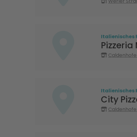
Werler Str
Italienisches
Pizzeri
Caldenhofe
Italienisches
City Piz
Caldenhofe