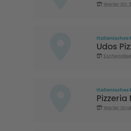
Werler Str.
Italienisches
Udos Pi
Eschenalle
Italienisches
Pizzeria
Werler Str