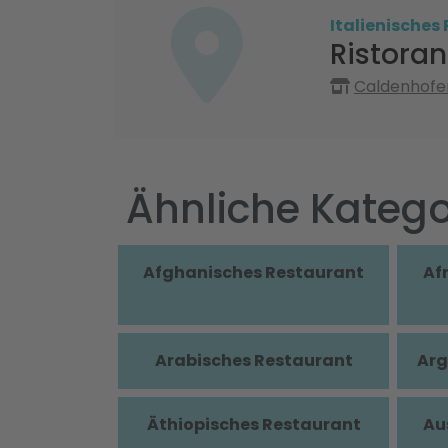
Italienisches
Ristoran
Caldenhofe
Ähnliche Katego
Afghanisches Restaurant
Af
Arabisches Restaurant
Arg
Äthiopisches Restaurant
Au