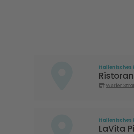
Italienisches
Ristoran
Werler Str
Italienisches
LaVita 