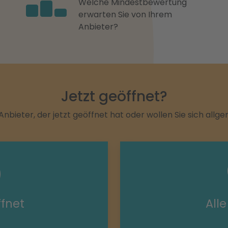
Welche Mindestbewertung
erwarten Sie von Ihrem
Anbieter?
Jetzt geöffnet?
Anbieter, der jetzt geöffnet hat oder wollen Sie sich allg
ffnet
All