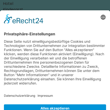
Hotel
Kinderarzt
Personalvermittler
Weitere Sportvereine
Tierarzt
Zahnarzt
Tennis
Tankstelle
Tierbedarf
Parken
Für Ihr Unternehmen
Sichern Sie sich die Vorteile von
das ist nah
! Mit uns
erreichen Sie neue Kunden und bleiben Ihren
Bestandskunden in guter Erinnerung.
Schon ab günstigen 29,- € im Monat.
Jetzt informieren