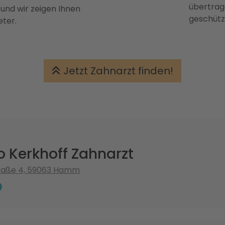
übertrage
 und wir zeigen Ihnen
geschütz
eter.
Jetzt Zahnarzt finden!
o Kerkhoff Zahnarzt
raße 4, 59063 Hamm