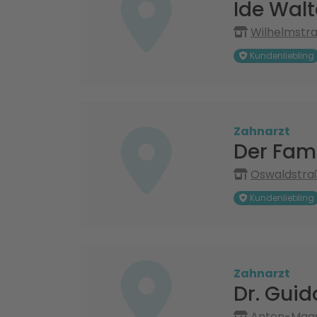
Ide Walt
Wilhelmstr
Kundenliebling
Zahnarzt
Der Fam
Oswaldstra
Kundenliebling
Zahnarzt
Dr. Guid
Anton-Maa