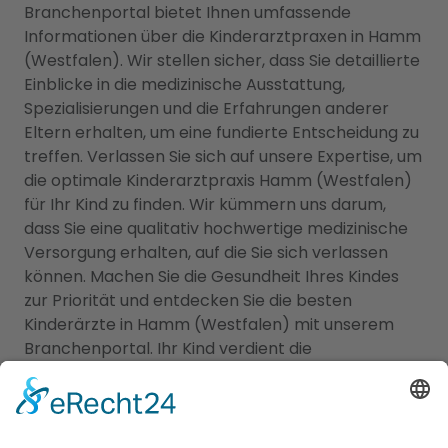
Branchenportal bietet Ihnen umfassende
Informationen über die Kinderarztpraxen in Hamm
(Westfalen). Wir stellen sicher, dass Sie detaillierte
Einblicke in die medizinische Ausstattung,
Spezialisierungen und die Erfahrungen anderer
Eltern erhalten, um eine fundierte Entscheidung zu
treffen. Verlassen Sie sich auf unsere Expertise, um
die optimale Kinderarztpraxis Hamm (Westfalen)
für Ihr Kind zu finden. Wir kümmern uns darum,
dass Sie eine qualitativ hochwertige medizinische
Versorgung erhalten, auf die Sie sich verlassen
können. Machen Sie die Gesundheit Ihres Kindes
zur Priorität und entdecken Sie die besten
Kinderärzte in Hamm (Westfalen) mit unserem
Branchenportal. Ihr Kind verdient die
bestmögliche Betreuung – vertrauen Sie auf uns,
um die passende Kinderarztpraxis zu finden.
Auf einen Blick: Kinderärzte