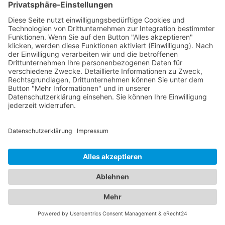
und Augenärzte in Hamm
(Westfalen) – Alle wichtigen
Informationen
Unser umfassendes Branchenportal bietet Ihnen
nicht nur alle Informationen rund um Kinderärzte
in Hamm (Westfalen), sondern auch alle
relevanten Informationen zum Thema Augenärzte.
Wir verstehen, dass die Gesundheit Ihrer Kinder
oberste Priorität hat und möchten Ihnen helfen,
die besten Ärzte in Hamm (Westfalen) zu finden.
Unser Portal bietet detaillierte Profile der Kinder-
und
Augenarzt Hamm (Westfalen)
, die über
umfangreiches Fachwissen und Erfahrung
verfügen. Sie können Informationen zu ihren
Qualifikationen, Spezialisierungen und Standorten
finden, um den passenden Arzt für die
medizinische Versorgung Ihrer Kinder zu finden.