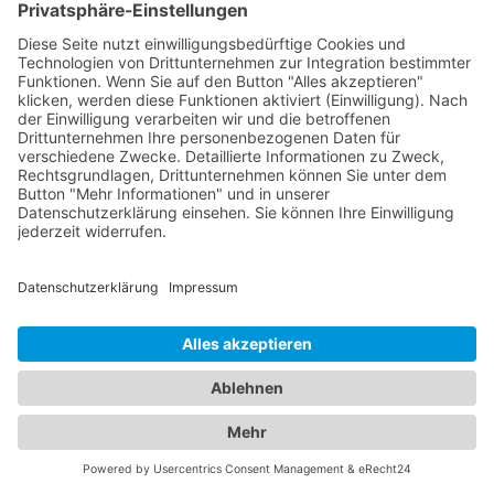
Hotel
Kinderarzt
Personalvermittler
Weitere Sportvereine
Tierarzt
Zahnarzt
Tennis
Tankstelle
Tierbedarf
Parken
Für Ihr Unternehmen
Sichern Sie sich die Vorteile von
das ist nah
! Mit uns
erreichen Sie neue Kunden und bleiben Ihren
Bestandskunden in guter Erinnerung.
Schon ab günstigen 29,- € im Monat.
Jetzt informieren