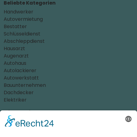
Beliebte Kategorien
Handwerker
Autovermietung
Bestatter
Schlüsseldienst
Abschleppdienst
Hausarzt
Augenarzt
Autohaus
Autolackierer
Autowerkstatt
Bauunternehmen
Dachdecker
Elektriker
Oft gesucht
Fastfood & Imbiss
Getränkemarkt
Hausverwaltung