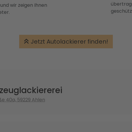
übertrage
 und wir zeigen Ihnen
geschütz
eter.
Jetzt Autolackierer finden!
zeuglackiererei
e 40a, 59229 Ahlen