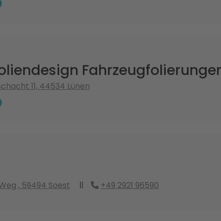
oliendesign Fahrzeugfolierunge
chacht 11, 44534 Lünen
r Weg , 59494 Soest
+49 2921 96590