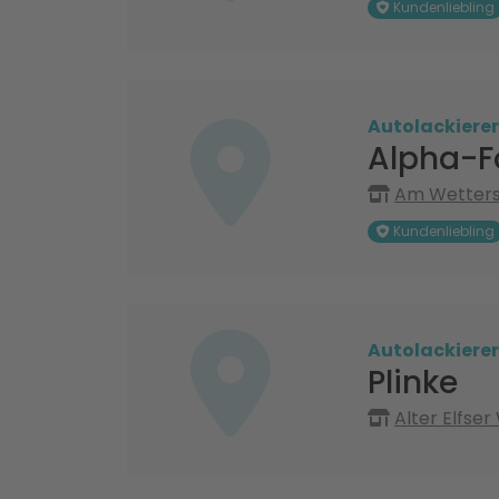
Kundenliebling
Autolackierer
Alpha-F
Am Wetters
Kundenliebling
Autolackierer
Plinke
Alter Elfse