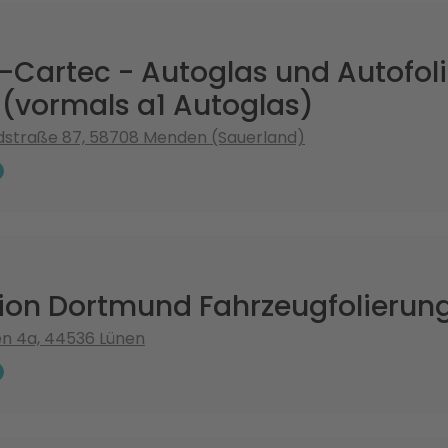
Cartec - Autoglas und Autofoli
(vormals a1 Autoglas)
dstraße 87, 58708 Menden (Sauerland)
sion Dortmund Fahrzeugfolierun
en 4a, 44536 Lünen