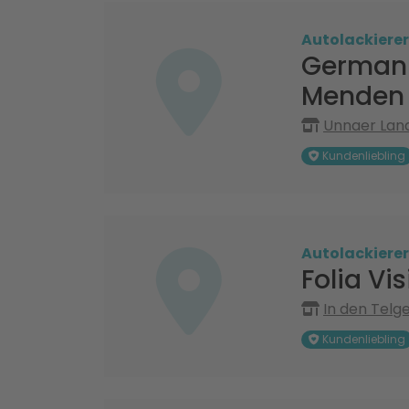
Autolackierer
German-
Menden 
Unnaer Lan
Kundenliebling
Autolackierer
Folia Vi
In den Telg
Kundenliebling