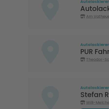
Autolackierer
Autolack
Am Vatheuer
Autolackierer
PUR Fah
Theodor-Sc
Autolackierer
Stefan 
Willi-Melch