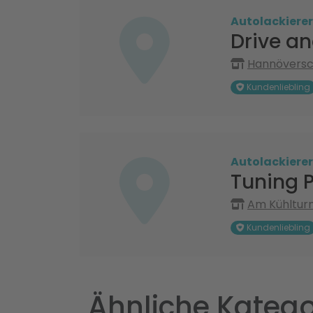
Autolackierer
Drive an
Hannöversch
Kundenliebling
Autolackierer
Tuning 
Am Kühlturm
Kundenliebling
Ähnliche Katego