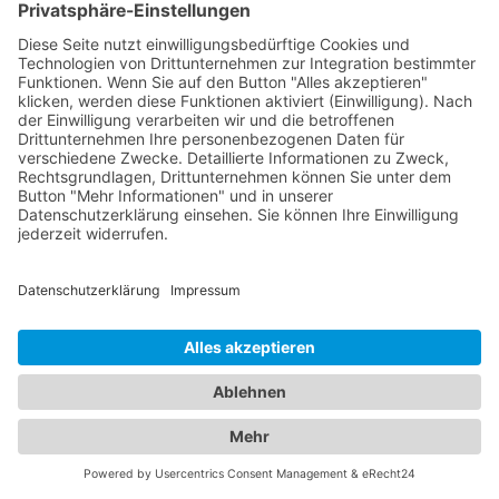
Ökostrom
Regionalstrom
Egal