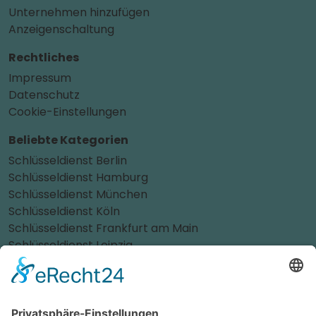
Unternehmen hinzufügen
Anzeigenschaltung
Rechtliches
Impressum
Datenschutz
Cookie-Einstellungen
Beliebte Kategorien
Schlüsseldienst Berlin
Schlüsseldienst Hamburg
Schlüsseldienst München
Schlüsseldienst Köln
Schlüsseldienst Frankfurt am Main
Schlüsseldienst Leipzig
Schlüsseldienst Düsseldorf
Schlüsseldienst Stuttgart
Schlüsseldienst Dortmund
Schlüsseldienst Dresden