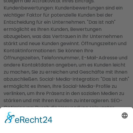
steigern die Attraktivität Ihres Eintrags.
Kundenbewertungen: Kundenbewertungen sind ein
wichtiger Faktor für potenzielle Kunden bei der
Entscheidung für ein Unternehmen. "Das ist nah"
ermöglicht es Ihren Kunden, Bewertungen
abzugeben, was das Vertrauen in Ihr Unternehmen
stärkt und neue Kunden gewinnt. Öffnungszeiten und
Kontaktinformationen: Sie können Ihre
Öffnungszeiten, Telefonnummer, E-Mail-Adresse und
andere Kontaktdaten angeben, um es Kunden leicht
zu machen, Sie zu erreichen und Geschäfte mit Ihnen
abzuschließen. Social-Media-Integration: "Das ist nah"
ermöglicht es Ihnen, Ihre Social-Media-Profile zu
verlinken, um Ihre Präsenz in den sozialen Medien zu
stärken und mit Ihren Kunden zu interagieren. SEO-
Optimierung: Durch die Verwendung relevanter
Keywords und optimierter Inhalte sorgt "Das ist nah"
dafür, dass Ihr Unternehmenseintrag in den
Suchmaschinenergebnissen gut platziert wird und