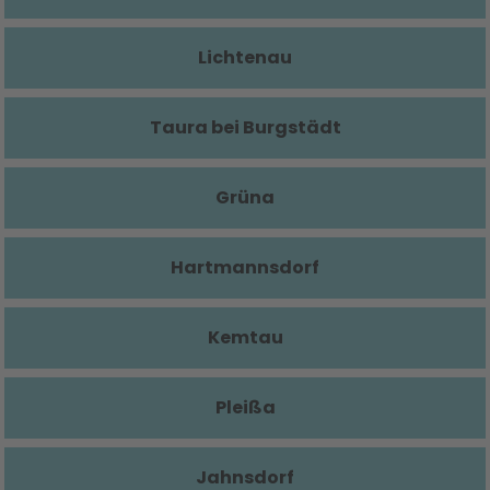
Lichtenau
Taura bei Burgstädt
Grüna
Hartmannsdorf
Kemtau
Pleißa
Jahnsdorf