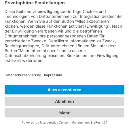
somit leicht gefunden wird. Profitieren Sie von den
zusätzlichen Funktionen und Vorteilen, die "Das ist
nah" als moderne Branchenbuch-Plattform bietet.
Tragen Sie Ihr Unternehmen noch heute bei uns ein
und erreichen Sie neue Kunden auf innovative und
effektive Weise!
Branchenbuch online Chemnitz
- Verwenden Sie unser
Branchenbuch online Chemnitz,
um die passenden Angebote für
Ihre Bedürfnisse zu erhalten
Unser Online-Branchenbuch Chemnitz ist die ideale
Plattform, um lokale Unternehmen und
Dienstleistungen in Chemnitz schnell und einfach zu
finden. Mit unserem benutzerfreundlichen
Branchenbuch online Chemnitz haben Sie die