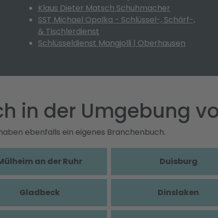
Klaus Dieter Matsch Schuhmacher
SST Michael Opolka - Schlüssel-, Schärf-,
& Tischlerdienst
Schlüsseldienst Mangjolli | Oberhausen
uch in der Umgebung 
haben ebenfalls ein eigenes Branchenbuch.
Mülheim an der Ruhr
Duisburg
Gladbeck
Dinslaken