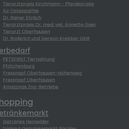
Tierarztpraxis Kirchmann - Pferdepraxis
für Osteopathie
Dr. Rainer Ehrlich
Tierarztpraxis Dr. med. vet. Annette Gaer
Tierarzt Oberhausen
Dr. Roderich und Gereon Krebber GbR
ierbedarf
PETSFIRST Tiernahrung
Pfötchenburg
Fressnapf Oberhausen-Höhenweg
Fressnapf Oberhausen
Amazonas Zoo-Betriebe
hopping
etränkemarkt
Getränke Henselder
trinkgut Getränkemarkt Bächler