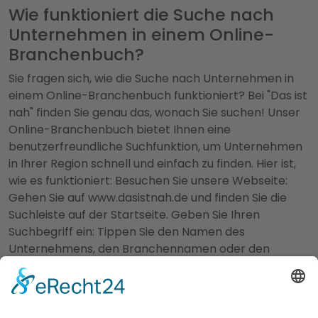
Wie funktioniert die Suche nach
Unternehmen in einem Online-
Branchenbuch?
Sie fragen sich, wie die Suche nach Unternehmen in
einem Online-Branchenbuch funktioniert? Bei "Das ist
nah" finden Sie genau das, wonach Sie suchen! Unser
Online-Branchenbuch bietet Ihnen eine
benutzerfreundliche Suchfunktion, um Unternehmen
in Ihrer Region schnell und einfach zu finden. Hier ist,
wie es funktioniert: Besuchen Sie unsere Webseite:
Gehen Sie auf www.dasistnah.de und finden Sie die
Suchleiste auf der Startseite. Geben Sie Ihren
Suchbegriff ein: Tippen Sie den Namen des
Unternehmens, den Branchennamen oder den
gewünschten Service in die Suchleiste ein. Sie können
auch die Standortinformationen hinzufügen, um die
Suche auf Ihre Region einzugrenzen. Verfeinern Sie
Ihre Suche: Nutzen Sie die Filteroptionen, um Ihre