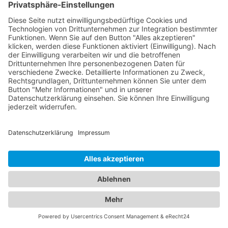
Suche weiter anzupassen. Sie können nach
Kategorien, Bewertungen oder anderen spezifischen
Kriterien filtern. Erhalten Sie relevante Ergebnisse:
Unsere Suchmaschine durchsucht das Branchenbuch
und präsentiert Ihnen eine Liste von Unternehmen,
die Ihren Suchkriterien entsprechen. Sie können
weitere Informationen wie Kontaktdaten,
Öffnungszeiten und Kundenbewertungen einsehen.
Kontaktieren Sie das gewünschte Unternehmen:
Sobald Sie das passende Unternehmen gefunden
haben, können Sie direkt Kontakt aufnehmen, um
weitere Informationen zu erhalten oder einen Termin
zu vereinbaren. Mit "Das ist nah" haben Sie Zugriff auf
ein umfassendes Online-Branchenbuch, das Ihnen
hilft, Unternehmen in Ihrer Region schnell und
unkompliziert zu finden. Nutzen Sie unser Portal, um
lokale Unternehmen zu entdecken und von deren
Produkten und Dienstleistungen zu profitieren.