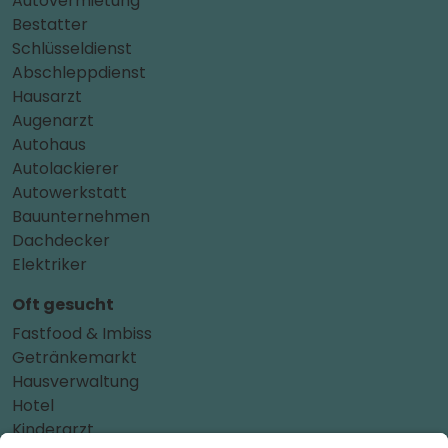
Autovermietung
Bestatter
Schlüsseldienst
Abschleppdienst
Hausarzt
Augenarzt
Autohaus
Autolackierer
Autowerkstatt
Bauunternehmen
Dachdecker
Elektriker
Oft gesucht
Fastfood & Imbiss
Getränkemarkt
Hausverwaltung
Hotel
Kinderarzt