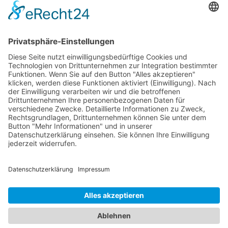
Personalvermittler
Weitere Sportvereine
Tierarzt
Zahnarzt
Tennis
Tankstelle
Tierbedarf
Parken
Für Ihr Unternehmen
Sichern Sie sich die Vorteile von
das ist nah
! Mit uns
erreichen Sie neue Kunden und bleiben Ihren
Bestandskunden in guter Erinnerung.
Schon ab günstigen 29,- € im Monat.
Jetzt informieren