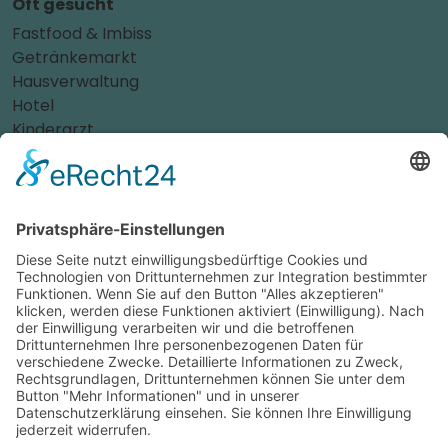
Oft gesucht
Fastfood & Imbiss
Getränkemarkt
Hausverwaltung
Hotel
Kinderarzt
Personalvermittler
Weitere Sportvereine
Tierarzt
Zahnarzt
Tennis
Tankstelle
Tierbedarf
Parken
Für Ihr Unternehmen
Sichern Sie sich die Vorteile von
das ist nah
! Mit uns
erreichen Sie neue Kunden und bleiben Ihren
Bestandskunden in guter Erinnerung.