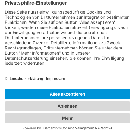
Fahrzeug abgeschleppt wurde. Durch die
Kommunikation mit dem Abschleppdienst und das
Befolgen der entsprechenden Schritte können Sie
den Rückholprozess reibungsloser gestalten.
Fahrzeugpannen und
Übernachtungen: Die perfekte
Kombination von
Abschleppdiensten und Hotels
Unser umfangreiches Branchenportal bietet Ihnen
nicht nur alle Informationen rund um zuverlässige
Abschleppdienste, sondern auch eine breite
Auswahl an Hotels für Ihren nächsten Aufenthalt.
Hier finden Sie alles, was Sie benötigen, um sowohl
im Notfall als auch bei der Urlaubsplanung bestens
informiert zu sein. Egal ob Sie einen
Abschleppdienst in Ihrer Nähe suchen oder nach
dem perfekten
Hotel Ettenheim
für Ihre