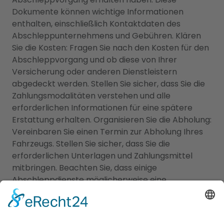
Dokumente können wichtige Informationen
enthalten, einschließlich Kontaktdaten des
Abschleppunternehmens und Gebühren. Klären
Sie die Kosten: Fragen Sie nach den Kosten für den
Abschleppvorgang und ob diese von Ihrer
Versicherung oder anderen Dienstleistern
abgedeckt werden. Stellen Sie sicher, dass Sie die
Zahlungsmodalitäten verstehen und alle
erforderlichen Informationen für eine spätere
Erstattung erhalten. Organisieren Sie die Abholung:
Vereinbaren Sie einen Termin zur Abholung Ihres
Fahrzeugs. Stellen Sie sicher, dass Sie die
erforderlichen Unterlagen und Zahlungsmittel
mitbringen. Beachten Sie, dass einige
Abschleppdienste möglicherweise eine
Lagerungsgebühr erheben, wenn das Fahrzeug
längere Zeit bei ihnen untergebracht war. Es ist
wichtig, ruhig und kooperativ zu bleiben, wenn Ihr