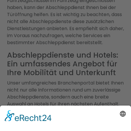
Fahrzeugschlüssel im Fahrzeug eingeschlossen
haben, kann der Abschleppdienst Ihnen bei der
Türöffnung helfen. Es ist wichtig zu beachten, dass
nicht alle Abschleppdienste diese zusätzlichen
Dienstleistungen anbieten. Es empfiehlt sich daher,
im Voraus nachzufragen, welche Services ein
bestimmter Abschleppdienst bereitstellt.
Abschleppdienste und Hotels:
Ein umfassendes Angebot für
Ihre Mobilität und Unterkunft
Unser umfangreiches Branchenportal bietet Ihnen
nicht nur alle Informationen rund um zuverlässige
Abschleppdienste, sondern auch eine breite
Auswahl an Hotels für Ihren nächsten Aufenthalt.
Hier finden Sie alles, was Sie benötigen, um sowohl
im Notfall als auch bei der Urlaubsplanung bestens
informiert zu sein. Egal ob Sie einen