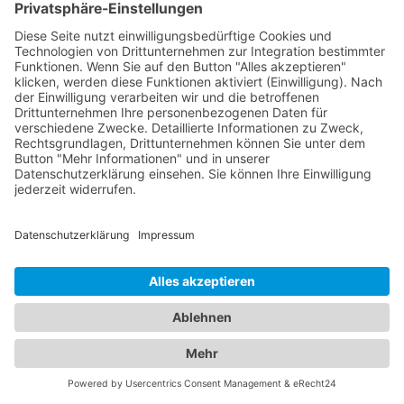
Abschleppdienst in Ihrer Nähe suchen oder nach
dem perfekten
Hotel Elzach
für Ihre
Reisevorhaben Ausschau halten - bei uns sind Sie
richtig. Unser Portal präsentiert Ihnen eine
umfassende Liste von Abschleppdiensten, die
Ihnen bei Fahrzeugpannen und Problemen zur
Seite stehen. Erfahren Sie mehr über ihre
Leistungen, Verfügbarkeiten und Kontaktdaten, um
im Ernstfall schnell und zuverlässig Hilfe zu
erhalten. Gleichzeitig bieten wir Ihnen
Informationen zu verschiedenen Hotels in Ihrer
gewünschten Destination. Ob Sie nach einem
luxuriösen 5-Sterne-Hotel, einer gemütlichen
Pension oder einem budgetfreundlichen Hostel
suchen - bei uns finden Sie eine vielfältige Auswahl.
Informieren Sie sich über Ausstattung, Preise, Lage
und Verfügbarkeiten, um Ihren perfekten
Aufenthalt zu planen. Unser Branchenportal
vereint die besten Informationen zu