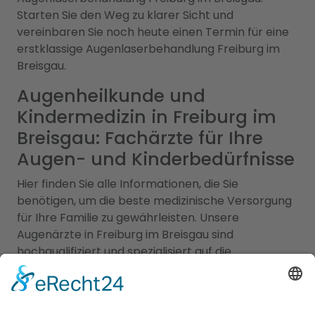
Starten Sie den Weg zu klarer Sicht und
vereinbaren Sie noch heute einen Termin für eine
erstklassige Augenlaserbehandlung Freiburg im
Breisgau.
Augenheilkunde und
Kindermedizin in Freiburg im
Breisgau: Fachärzte für Ihre
Augen- und Kinderbedürfnisse
Hier finden Sie alle Informationen, die Sie
benötigen, um die beste medizinische Versorgung
für Ihre Familie zu gewährleisten. Unsere
Augenärzte in Freiburg im Breisgau sind
hochqualifiziert und spezialisiert auf die
Behandlung und Pflege Ihrer Augengesundheit. Sie
bieten eine breite Palette von Dienstleistungen,
einschließlich Routineuntersuchungen, Diagnose