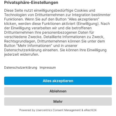
und Behandlung von Augenerkrankungen sowie
Brillen- und Kontaktlinsenanpassungen. Mit
modernsten Technologien und einem
einfühlsamen Ansatz sorgen sie für Ihre klare Sicht
und Ihr Wohlbefinden. Zusätzlich bieten wir Ihnen
Zugang zu erfahrenen Kinderärzten in Freiburg im
Breisgau, die sich auf die Betreuung der kleinen
Patienten spezialisiert haben. Sie kümmern sich
um die Gesundheit, Entwicklung und das
Wohlergehen Ihrer Kinder und bieten
Vorsorgeuntersuchungen, Impfungen und die
Behandlung von Kinderkrankheiten an. Mit ihrer
Fachkompetenz und ihrem einfühlsamen Umgang
schaffen sie eine vertrauensvolle Atmosphäre für
Ihre Familie. Vertrauen Sie auf unser
Branchenportal, um den besten Augenarzt und
Kinderarzt Freiburg im Breisgau
zu finden. Sorgen
Sie dafür, dass die Gesundheit Ihrer Augen und die
Ihrer Familie in den besten Händen sind.