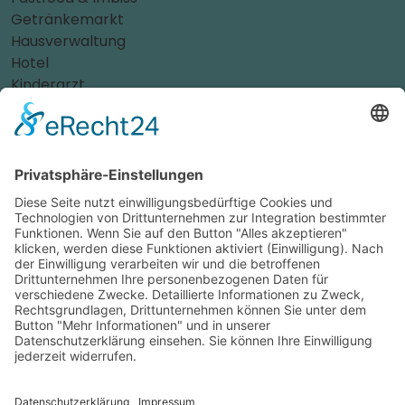
Getränkemarkt
Hausverwaltung
Hotel
Kinderarzt
Personalvermittler
Weitere Sportvereine
Tierarzt
Zahnarzt
Tennis
Tankstelle
Tierbedarf
Parken
Für Ihr Unternehmen
Sichern Sie sich die Vorteile von
das ist nah
! Mit uns
erreichen Sie neue Kunden und bleiben Ihren
Bestandskunden in guter Erinnerung.
Schon ab günstigen 29,- € im Monat.