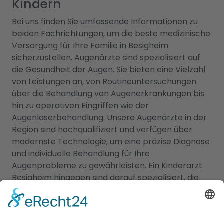
Kindern
Bei uns finden Sie umfassende Informationen zu
beiden Fachrichtungen, um die beste medizinische
Versorgung für Ihre Familie in Besigheim
sicherzustellen. Augenärzte sind spezialisiert auf
die Gesundheit der Augen. Sie bieten eine Vielzahl
von Leistungen an, von Routineuntersuchungen
über die Behandlung von Augenerkrankungen bis
hin zu operativen Eingriffen wie der
Augenlaserbehandlung. Unsere Augenärzte in der
Region sind hochqualifiziert und verfügen über
modernste Technologie, um eine präzise Diagnose
und individuelle Behandlung für Ihre
Augenprobleme zu gewährleisten. Ein
Kinderarzt
Besigheim
hingegen sind darauf spezialisiert, die
Gesundheit und das Wohlbefinden von Kindern zu
betreuen. Sie bieten umfassende
Vorsorgeuntersuchungen, Impfungen, Behandlung