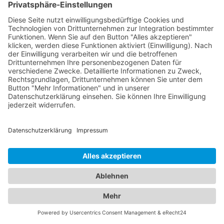
von akuten und chronischen Erkrankungen sowie
Beratung für Eltern in verschiedenen
medizinischen Bereichen an. Unsere Kinderärzte
Besigheim sind einfühlsam, kinderfreundlich und
haben langjährige Erfahrung in der Betreuung von
Kindern aller Altersgruppen. Unser
Branchenportal bietet Ihnen detaillierte
Informationen zu Augenärzten und Kinderärzten in
Ihrer Region. Sie können Profile einsehen,
Qualifikationen, Spezialisierungen, Öffnungszeiten
und Standorte erfahren sowie Bewertungen von
anderen Patienten lesen. Auf diese Weise können
Sie die bestmögliche Entscheidung für die
Gesundheit Ihrer Familie treffen. Vertrauen Sie auf
unsere Plattform, um die besten Augenärzte und
Kinderärzte in Ihrer Nähe zu finden. Sorgen Sie
dafür, dass Ihre Familie in den Händen erfahrener
und fürsorglicher Ärzte ist.