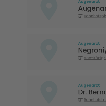
Augenarzt
Augenar
Bahnhofspla
Augenarzt
Negroni
Von-König-
Augenarzt
Dr. Ber
Bahnhofstr