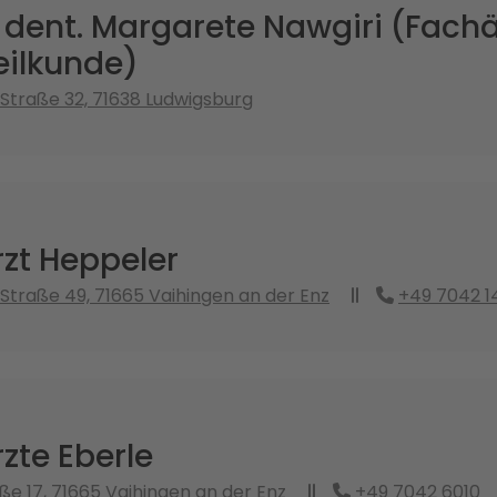
 dent. Margarete Nawgiri (Fachär
ilkunde)
 Straße 32, 71638 Ludwigsburg
zt Heppeler
 Straße 49, 71665 Vaihingen an der Enz
+49 7042 1
zte Eberle
e 17, 71665 Vaihingen an der Enz
+49 7042 6010