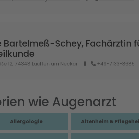
 Bartelmeß-Schey, Fachärztin f
ilkunde
aße 12, 74348 Lauffen am Neckar
+49-7133-8685
rien wie Augenarzt
Allergologie
Altenheim & Pflegehe