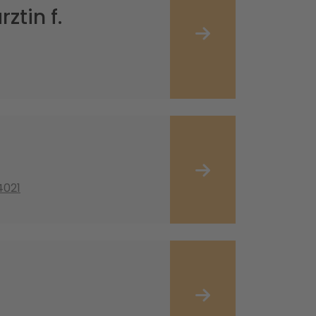
ztin f.
4021