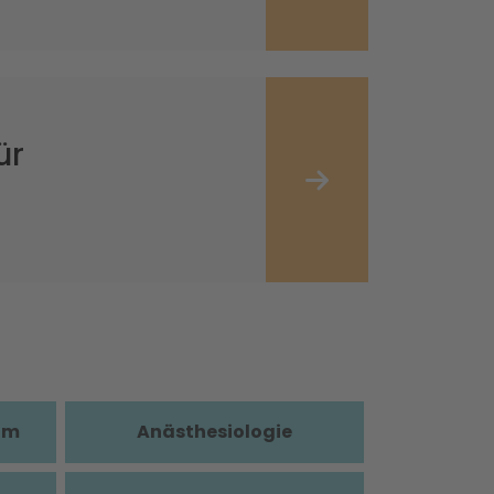
ür
im
Anästhesiologie