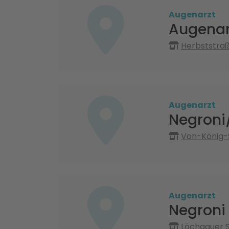
Augenarzt
Augenar
Herbststraß
Augenarzt
Negroni
Von-König-
Augenarzt
Negroni
Löchgauer S