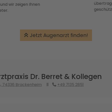
übertrage
 und wir zeigen Ihnen
geschütz
eter.
Jetzt Augenarzt finden!
tpraxis Dr. Berret & Kollegen
8, 74336 Brackenheim
+49 7135 2851