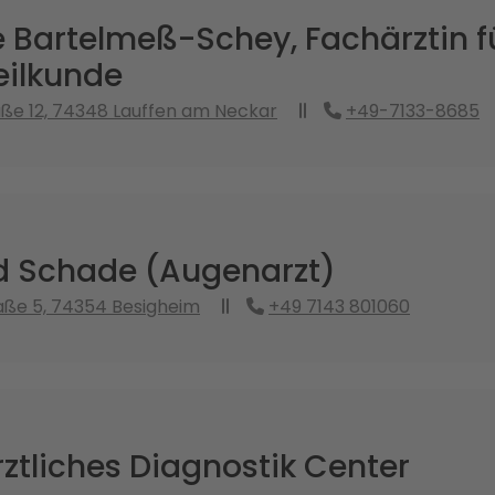
 Bartelmeß-Schey, Fachärztin f
ilkunde
aße 12, 74348 Lauffen am Neckar
+49-7133-8685
nd Schade (Augenarzt)
aße 5, 74354 Besigheim
+49 7143 801060
ztliches Diagnostik Center