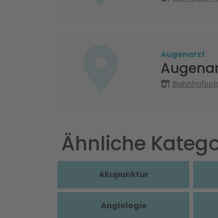
Augenarzt
Augenar
Bahnhofspla
Ähnliche Katego
Akupunktur
Angiologie