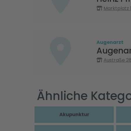
Marktplatz 
Augenarzt
Augenarz
Austraße 2
Ähnliche Katego
Akupunktur