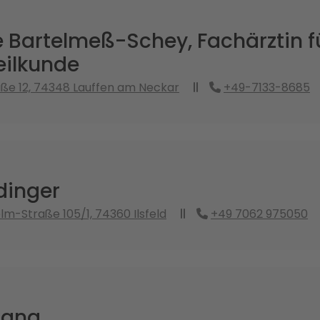
 Bartelmeß-Schey, Fachärztin f
ilkunde
aße 12, 74348 Lauffen am Neckar
+49-7133-8685
dinger
lm-Straße 105/1, 74360 Ilsfeld
+49 7062 975050
rang