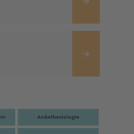
im
Anästhesiologie