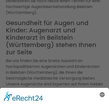
vereinbaren Sie noch heute einen Termin für eine
hochwertige Augenlaserbehandlung Beilstein
(Württemberg).
Gesundheit für Augen und
Kinder: Augenarzt und
Kinderarzt in Beilstein
(Württemberg) stehen Ihnen
zur Seite
Bei uns finden Sie eine breite Auswahl an
hochqualifizierten Augenärzten und Kinderärzten
in Beilstein (Württemberg), die Ihnen die
bestmögliche medizinische Versorgung bieten.
Unsere Augenärzte sind Experten auf ihrem Gebiet
und verfügen über langjährige Erfahrung in der
Diagnose, Behandlung und Pflege von
Augenerkrankungen. Sie verwenden modernste
Technologien und bieten eine Vielzahl von