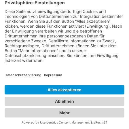
Leistungen an, darunter Routineuntersuchungen,
Augenlaserbehandlungen, Brillen- und
Kontaktlinsenanpassungen sowie die Behandlung
von Augenerkrankungen bei Erwachsenen. Für
unsere jüngsten Patienten bieten wir eine
sorgfältig ausgewählte Liste von Kinderärzten, die
sich auf die einzigartigen Bedürfnisse von Kindern
spezialisiert haben. Diese Ärzte bieten
Vorsorgeuntersuchungen, Impfungen,
Behandlungen von Kinderkrankheiten und eine
einfühlsame Betreuung an, um sicherzustellen,
dass Ihre Kinder gesund und glücklich aufwachsen.
Verlassen Sie sich auf unser Branchenportal, um
den besten Augenarzt und
Kinderarzt Beilstein
(Württemberg)
zu finden. Sorgen Sie für die
Gesundheit Ihrer Augen und die Ihrer Familie,
indem Sie sich auf die Fachkompetenz und
Erfahrung unserer Ärzte verlassen.