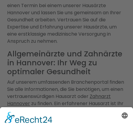
einen Termin bei einem unserer Hausärzte
Hannover und lassen Sie uns gemeinsam an Ihrer
Gesundheit arbeiten. Vertrauen Sie auf die
Expertise und Erfahrung unserer Hausärzte, um
eine erstklassige medizinische Versorgung in
Anspruch zu nehmen.
Allgemeinärzte und Zahnärzte
in Hannover: Ihr Weg zu
optimaler Gesundheit
Auf unserem umfassenden Branchenportal finden
Sie alle Informationen, die Sie benötigen, um einen
vertrauenswürdigen Hausarzt oder
Zahnarzt
Hannover
zu finden. Ein erfahrener Hausarzt ist Ihr
erster Ansprechpartner für allgemeine
medizinische Anliegen. Unsere gelisteten
Allgemeinärzte bieten eine breite Palette von
Leistungen an, darunter Vorsorgeuntersuchungen,