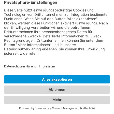
Diagnostik, Behandlung akuter und chronischer
Erkrankungen sowie langfristige
Gesundheitsbetreuung. Sie legen großen Wert auf
eine ganzheitliche Betreuung und nehmen sich die
Zeit, Ihre individuellen gesundheitlichen Bedürfnisse
zu verstehen. Darüber hinaus finden Sie bei uns
eine Auswahl an kompetenten Zahnärzten in
Hannover. Unsere Zahnärzte bieten Ihnen eine
umfangreiche Palette zahnmedizinischer
Leistungen, von der routinemäßigen Zahnreinigung
bis hin zu ästhetischer Zahnheilkunde und
Zahnersatz. Sie legen großen Wert auf eine
individuelle Beratung und sorgen für eine
angenehme und entspannte Atmosphäre
während Ihrer Behandlung. Egal, ob Sie einen
Hausarzt oder einen Zahnarzt benötigen, unser
Branchenportal bietet Ihnen eine verlässliche und
umfassende Übersicht über die besten