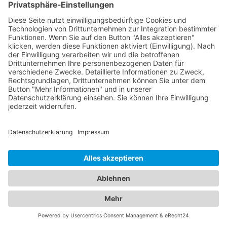
werden, wodurch Ihre Zahngesundheit langfristig
geschützt wird. Vereinbaren Sie noch heute einen
Termin bei einem Zahnarzt in Hannover, um von
einer gründlichen Zahnreinigung zu profitieren.
Unsere Plattform hilft Ihnen dabei, den idealen
Zahnarzt für Ihre Bedürfnisse zu finden, damit Sie
mit einem strahlenden Lächeln und gesunden
Zähnen in den Tag starten können. Gleiches gilt
selbstverständlich auch für
Zahnarzt Laatzen bei
Hannover
.
Wie viel kostet eine professionelle
Zahnreinigung in Hannover?
Wenn Sie in Hannover eine professionelle
Zahnreinigung durchführen lassen möchten und
sich über die Kosten informieren möchten, sind Sie
bei unserem Branchenportal genau richtig. Hier
finden Sie nützliche Informationen, um den Preis
für eine professionelle Zahnreinigung in Hannover