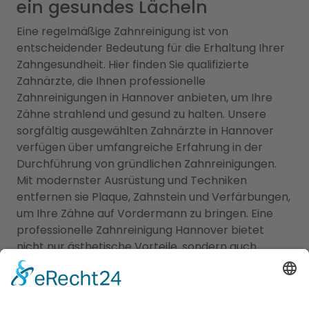
ein gesundes Lächeln
Eine regelmäßige Zahnreinigung ist von
entscheidender Bedeutung für die Erhaltung Ihrer
Zahngesundheit. Hier finden Sie qualifizierte
Zahnärzte, die Ihnen professionelle
Zahnreinigungen in Hannover anbieten, um Ihre
Zähne strahlend und gesund zu halten. Unsere
sorgfältig ausgewählten Zahnärzte in Hannover
verfügen über umfangreiche Erfahrung in der
Durchführung von gründlichen Zahnreinigungen.
Mit modernster Ausrüstung und Techniken
entfernen sie Plaque, Zahnstein und Verfärbungen,
um Ihre Zähne auf Vordermann zu bringen. Eine
professionelle Zahnreinigung Hannover bietet
nicht nur ästhetische Vorteile, sondern auch
wichtige gesundheitliche Vorteile. Durch die
Entfernung von Plaque und Zahnstein können
Zahnfleischerkrankungen und Karies vorgebeugt