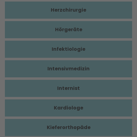
Herzchirurgie
Hörgeräte
Infektiologie
Intensivmedizin
Internist
Kardiologe
Kieferorthopäde