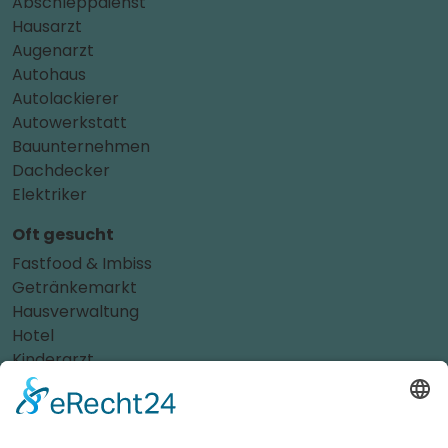
Abschleppdienst
Hausarzt
Augenarzt
Autohaus
Autolackierer
Autowerkstatt
Bauunternehmen
Dachdecker
Elektriker
Oft gesucht
Fastfood & Imbiss
Getränkemarkt
Hausverwaltung
Hotel
Kinderarzt
Personalvermittler
Weitere Sportvereine
Tierarzt