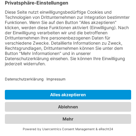
Zahnarzt
Tennis
Tankstelle
Tierbedarf
Parken
Für Ihr Unternehmen
Sichern Sie sich die Vorteile von
das ist nah
! Mit uns
erreichen Sie neue Kunden und bleiben Ihren
Bestandskunden in guter Erinnerung.
Schon ab günstigen 29,- € im Monat.
Jetzt informieren