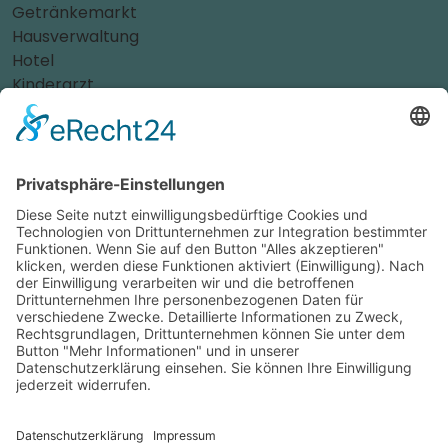
Getränkemarkt
Hausverwaltung
Hotel
Kinderarzt
Personalvermittler
Weitere Sportvereine
Tierarzt
Zahnarzt
Tennis
Tankstelle
Tierbedarf
Parken
Für Ihr Unternehmen
Sichern Sie sich die Vorteile von
das ist nah
! Mit uns
erreichen Sie neue Kunden und bleiben Ihren
Bestandskunden in guter Erinnerung.
Schon ab günstigen 29,- € im Monat.