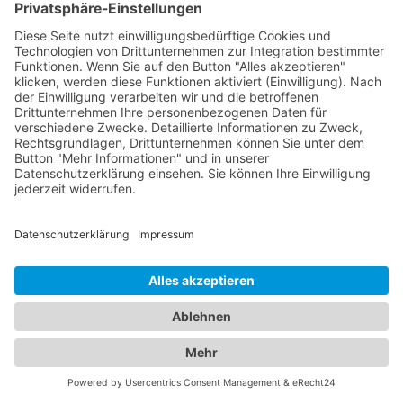
vertrauenswürdigen Dachdecker
in meiner Nähe finde?
Wenn Sie auf der Suche nach einem Dachdecker in
Ihrer Nähe sind, ist es wichtig, einen seriösen und
vertrauenswürdigen Fachmann zu finden. Im
Branchenbuch für Dachdecker finden Sie eine Liste
von qualifizierten Dachdeckern, die in Ihrer Nähe
tätig sind. Um sicherzustellen, dass Sie den idealen
Dachdecker für Ihre Bedürfnisse finden, sollten Sie
verschiedene Faktoren berücksichtigen. Hier sind
einige wichtige Tipps, die Sie beachten sollten:
Zertifizierungen und Mitgliedschaften: Überprüfen
Sie, ob der Dachdecker zertifiziert ist oder Mitglied
in einem Verband oder einer Kammer ist. Das
zeigt, dass er professionelle Standards einhält und
sein Fachwissen auf dem neuesten Stand hält.
Referenzen: Bitten Sie um Referenzen von
früheren Kunden, die ähnliche Arbeiten