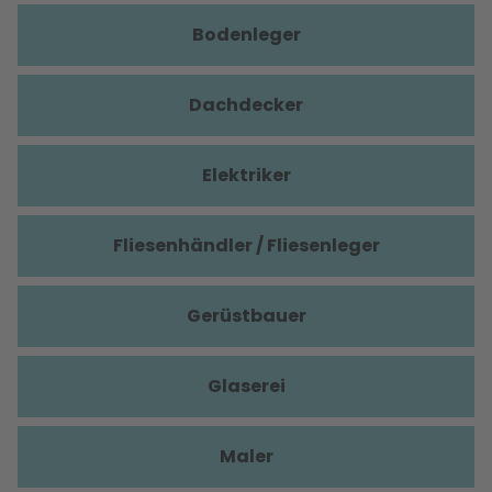
Bodenleger
Dachdecker
Elektriker
Fliesenhändler / Fliesenleger
Gerüstbauer
Glaserei
Maler