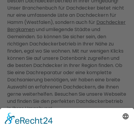
besten Dachdeckerbetrieb in Ihrer Umgebung!
Unser Branchenbuch für Dachdecker bietet nicht
nur eine umfassende Liste an Dachdeckern für
Hamm (Westfalen), sondern auch für
Dachdecker
Bergkamen
und umliegende Städte und
Gemeinden. So können Sie sicher sein, den
richtigen Dachdeckerbetrieb in Ihrer Nähe zu
finden, egal wo Sie wohnen. Mit nur wenigen Klicks
können Sie auf unsere Datenbank zugreifen und
die besten Dachdecker in Ihrer Region finden. Ob
Sie eine Dachreparatur oder eine komplette
Dachsanierung benötigen, wir haben eine breite
Auswahl an erfahrenen Dachdeckern, die Ihnen
gerne weiterhelfen. Besuchen Sie unsere Webseite
und finden Sie den perfekten Dachdeckerbetrieb
in Ihrer Umgebung!
Wie kann ich sicherstellen, dass
ich einen seriösen und