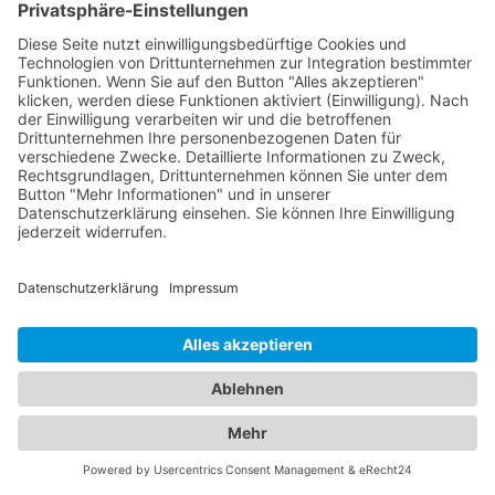
Bei uns finden Sie eine breite Auswahl an
hochqualifizierten Augenärzten und Kinderärzten
in Borgstedt bei Rendsburg, die Ihnen die
bestmögliche medizinische Versorgung bieten.
Unsere Augenärzte sind Experten auf ihrem Gebiet
und verfügen über langjährige Erfahrung in der
Diagnose, Behandlung und Pflege von
Augenerkrankungen. Sie verwenden modernste
Technologien und bieten eine Vielzahl von
Leistungen an, darunter Routineuntersuchungen,
Augenlaserbehandlungen, Brillen- und
Kontaktlinsenanpassungen sowie die Behandlung
von Augenerkrankungen bei Erwachsenen. Für
unsere jüngsten Patienten bieten wir eine
sorgfältig ausgewählte Liste von Kinderärzten, die
sich auf die einzigartigen Bedürfnisse von Kindern
spezialisiert haben. Diese Ärzte bieten
Vorsorgeuntersuchungen, Impfungen,
Behandlungen von Kinderkrankheiten und eine