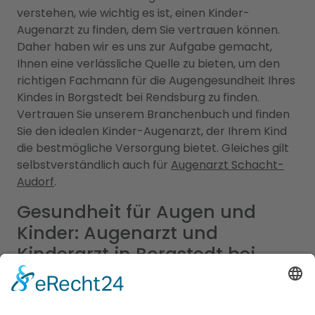
verstehen, wie wichtig es ist, einen Kinder-
Augenarzt zu finden, dem Sie vertrauen können.
Daher haben wir es uns zur Aufgabe gemacht,
Ihnen eine verlässliche Quelle zu bieten, um den
richtigen Fachmann für die Augengesundheit Ihres
Kindes in Borgstedt bei Rendsburg zu finden.
Vertrauen Sie unserem Branchenbuch und finden
Sie den idealen Kinder-Augenarzt, der Ihrem Kind
die bestmögliche Versorgung bietet. Gleiches gilt
selbstverständlich auch für
Augenarzt Schacht-
Audorf
.
Gesundheit für Augen und
Kinder: Augenarzt und
Kinderarzt in Borgstedt bei
Rendsburg stehen Ihnen zur
Seite