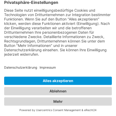
betreuen. Sie bieten umfassende
Vorsorgeuntersuchungen, Impfungen, Behandlung
von akuten und chronischen Erkrankungen sowie
Beratung für Eltern in verschiedenen
medizinischen Bereichen an. Unsere Kinderärzte
Büdelsdorf sind einfühlsam, kinderfreundlich und
haben langjährige Erfahrung in der Betreuung von
Kindern aller Altersgruppen. Unser
Branchenportal bietet Ihnen detaillierte
Informationen zu Augenärzten und Kinderärzten in
Ihrer Region. Sie können Profile einsehen,
Qualifikationen, Spezialisierungen, Öffnungszeiten
und Standorte erfahren sowie Bewertungen von
anderen Patienten lesen. Auf diese Weise können
Sie die bestmögliche Entscheidung für die
Gesundheit Ihrer Familie treffen. Vertrauen Sie auf
unsere Plattform, um die besten Augenärzte und
Kinderärzte in Ihrer Nähe zu finden. Sorgen Sie
dafür, dass Ihre Familie in den Händen erfahrener