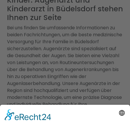
Kinder: Augenarzt und
Kinderarzt in Büdelsdorf stehen
Ihnen zur Seite
Bei uns finden Sie umfassende Informationen zu
beiden Fachrichtungen, um die beste medizinische
Versorgung für Ihre Familie in Büdelsdorf
sicherzustellen. Augenärzte sind spezialisiert auf
die Gesundheit der Augen. Sie bieten eine Vielzahl
von Leistungen an, von Routineuntersuchungen
über die Behandlung von Augenerkrankungen bis
hin zu operativen Eingriffen wie der
Augenlaserbehandlung. Unsere Augenärzte in der
Region sind hochqualifiziert und verfügen über
modernste Technologie, um eine präzise Diagnose
und individuelle Behandlung für Ihre
Augenprobleme zu gewährleisten. Ein
Kinderarzt
Büdelsdorf
hingegen sind darauf spezialisiert, die
Gesundheit und das Wohlbefinden von Kindern zu