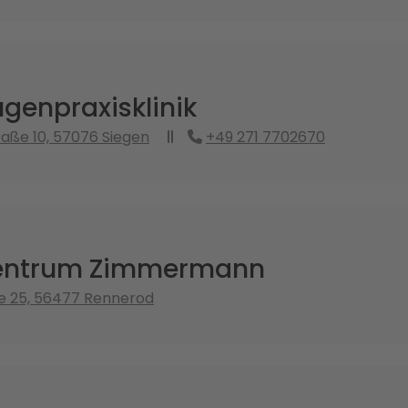
genpraxisklinik
aße 10, 57076 Siegen
+49 271 7702670
entrum Zimmermann
e 25, 56477 Rennerod