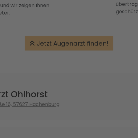
übertrage
 und wir zeigen Ihnen
geschütz
eter.
Jetzt Augenarzt finden!
zt Ohlhorst
ße 16, 57627 Hachenburg