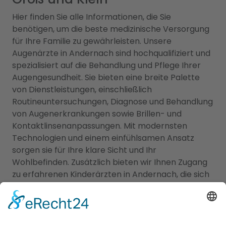
Hier finden Sie alle Informationen, die Sie
benötigen, um die beste medizinische Versorgung
für Ihre Familie zu gewährleisten. Unsere
Augenärzte in Andernach sind hochqualifiziert und
spezialisiert auf die Behandlung und Pflege Ihrer
Augengesundheit. Sie bieten eine breite Palette
von Dienstleistungen, einschließlich
Routineuntersuchungen, Diagnose und Behandlung
von Augenerkrankungen sowie Brillen- und
Kontaktlinsenanpassungen. Mit modernsten
Technologien und einem einfühlsamen Ansatz
sorgen sie für Ihre klare Sicht und Ihr
Wohlbefinden. Zusätzlich bieten wir Ihnen Zugang
zu erfahrenen Kinderärzten in Andernach, die sich
auf die Betreuung der kleinen Patienten
spezialisiert haben. Sie kümmern sich um die
Gesundheit, Entwicklung und das Wohlergehen
Ihrer Kinder und bieten Vorsorgeuntersuchungen,