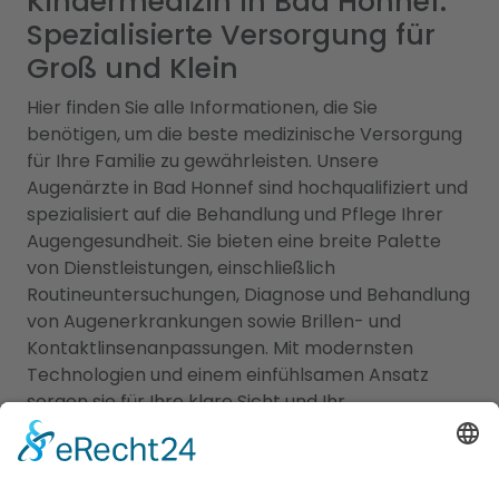
Kindermedizin in Bad Honnef:
Spezialisierte Versorgung für
Groß und Klein
Hier finden Sie alle Informationen, die Sie
benötigen, um die beste medizinische Versorgung
für Ihre Familie zu gewährleisten. Unsere
Augenärzte in Bad Honnef sind hochqualifiziert und
spezialisiert auf die Behandlung und Pflege Ihrer
Augengesundheit. Sie bieten eine breite Palette
von Dienstleistungen, einschließlich
Routineuntersuchungen, Diagnose und Behandlung
von Augenerkrankungen sowie Brillen- und
Kontaktlinsenanpassungen. Mit modernsten
Technologien und einem einfühlsamen Ansatz
sorgen sie für Ihre klare Sicht und Ihr
Wohlbefinden. Zusätzlich bieten wir Ihnen Zugang
zu erfahrenen Kinderärzten in Bad Honnef, die sich
auf die Betreuung der kleinen Patienten