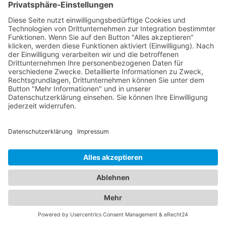
spezialisiert haben. Sie kümmern sich um die
Gesundheit, Entwicklung und das Wohlergehen
Ihrer Kinder und bieten Vorsorgeuntersuchungen,
Impfungen und die Behandlung von
Kinderkrankheiten an. Mit ihrer Fachkompetenz
und ihrem einfühlsamen Umgang schaffen sie eine
vertrauensvolle Atmosphäre für Ihre Familie.
Vertrauen Sie auf unser Branchenportal, um den
besten Augenarzt und
Kinderarzt Bad Honnef
zu
finden. Sorgen Sie dafür, dass die Gesundheit Ihrer
Augen und die Ihrer Familie in den besten Händen
sind.
Jetzt Augenarzt finden!