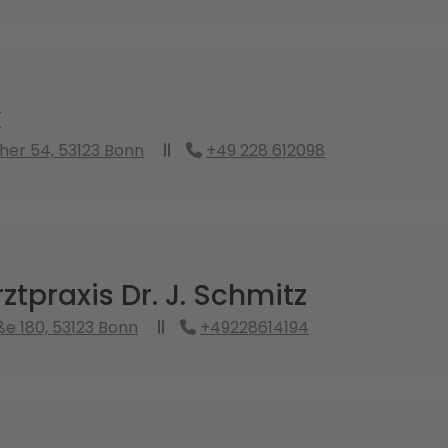
k
er 54, 53123 Bonn
+49 228 612098
tpraxis Dr. J. Schmitz
e 180, 53123 Bonn
+49228614194