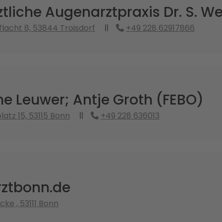
ztliche Augenarztpraxis Dr. S. W
flacht 8, 53844 Troisdorf
+49 228 62917866
ne Leuwer; Antje Groth (FEBO)
atz 15, 53115 Bonn
+49 228 636013
ztbonn.de
cke , 53111 Bonn