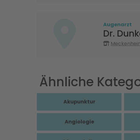
Augenarzt
Dr. Dun
Meckenheime
Ähnliche Katego
Akupunktur
Angiologie