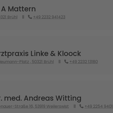
 A Mattern
321 Brühl
+49 2232 941423
tpraxis Linke & Kloock
eumann-Platz , 50321 Brühl
+49 2232 13180
r. med. Andreas Witting
auer-Straße 16, 53919 Weilerswist
+49 2254 940