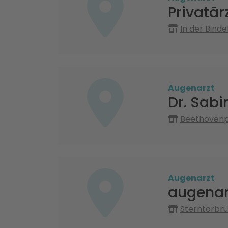
Privatär
In der Binde
Augenarzt
Dr. Sabi
Beethovenpl
Augenarzt
augenar
Sterntorbrü