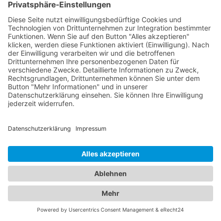
Leistungen an, darunter Routineuntersuchungen,
Sehtests, Brillen- und Kontaktlinsenanpassungen
sowie die Behandlung von Augenkrankheiten. Sie
verwenden modernste Technologien, um genaue
Diagnosen zu stellen und eine optimale
Versorgung zu gewährleisten. Für die kleinen
Patienten bieten wir Ihnen zudem eine Übersicht
an qualifizierten Kinderärzten in Großniedesheim,
die sich umfassend um das Wohlergehen Ihrer
Kinder kümmern. Von Vorsorgeuntersuchungen
und Impfungen bis hin zur Behandlung von
Kinderkrankheiten stehen sie Ihnen mit ihrer
Expertise zur Seite. Vertrauen Sie auf unser
Branchenportal, um den besten
Kinderarzt
Großniedesheim
zu finden. Wir bieten Ihnen
detaillierte Informationen zu den Ärzten, ihren
Fachgebieten, Öffnungszeiten und Standorten.
Sorgen Sie für die Gesundheit Ihrer Familie, indem
Sie die besten medizinischen Fachkräfte für