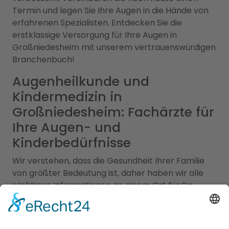
Termin und legen Sie Ihre Augen in die Hände von
erfahrenen Spezialisten. Entdecken Sie die
erstklassige Versorgung für Ihre Augen in
Großniedesheim mit unserem vertrauenswürdigen
Branchenbuch!
Augenheilkunde und
Kindermedizin in
Großniedesheim: Fachärzte für
Ihre Augen- und
Kinderbedürfnisse
Wir verstehen, dass die Gesundheit Ihrer Familie
von größter Bedeutung ist, daher haben wir alle
wichtigen Informationen an einem Ort für Sie
zusammengefasst. Unsere erfahrenen Augenärzte
in Großniedesheim sind Experten für
Augengesundheit und bieten eine Vielzahl von