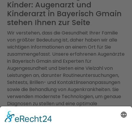
Kinder: Augenarzt und
Kinderarzt in Bayerisch Gmain
stehen Ihnen zur Seite
Wir verstehen, dass die Gesundheit Ihrer Familie
von größter Bedeutung ist, daher haben wir alle
wichtigen Informationen an einem Ort für Sie
zusammengefasst. Unsere erfahrenen Augenärzte
in Bayerisch Gmain sind Experten für
Augengesundheit und bieten eine Vielzahl von
Leistungen an, darunter Routineuntersuchungen,
Sehtests, Brillen- und Kontaktlinsenanpassungen
sowie die Behandlung von Augenkrankheiten. Sie
verwenden modernste Technologien, um genaue
Diagnosen zu stellen und eine optimale
Versorgung zu gewährleisten. Für die kleinen
Patienten bieten wir Ihnen zudem eine Übersicht
an qualifizierten Kinderärzten in Bayerisch Gmain,
die sich umfassend um das Wohlergehen Ihrer