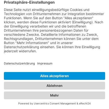
Kinder kümmern. Von Vorsorgeuntersuchungen
und Impfungen bis hin zur Behandlung von
Kinderkrankheiten stehen sie Ihnen mit ihrer
Expertise zur Seite. Vertrauen Sie auf unser
Branchenportal, um den besten
Kinderarzt
Bayerisch Gmain
zu finden. Wir bieten Ihnen
detaillierte Informationen zu den Ärzten, ihren
Fachgebieten, Öffnungszeiten und Standorten.
Sorgen Sie für die Gesundheit Ihrer Familie, indem
Sie die besten medizinischen Fachkräfte für
Augen- und Kinderheilkunde in Bayerisch Gmain
finden.
Jetzt Augenarzt finden!