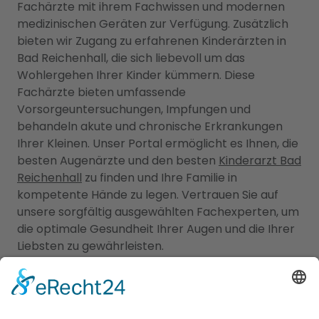
Fachärzte mit ihrem Fachwissen und modernen
medizinischen Geräten zur Verfügung. Zusätzlich
bieten wir Zugang zu erfahrenen Kinderärzten in
Bad Reichenhall, die sich liebevoll um das
Wohlergehen Ihrer Kinder kümmern. Diese
Fachärzte bieten umfassende
Vorsorgeuntersuchungen, Impfungen und
behandeln akute und chronische Erkrankungen
Ihrer Kleinen. Unser Portal ermöglicht es Ihnen, die
besten Augenärzte und den besten
Kinderarzt Bad
Reichenhall
zu finden und Ihre Familie in
kompetente Hände zu legen. Vertrauen Sie auf
unsere sorgfältig ausgewählten Fachexperten, um
die optimale Gesundheit Ihrer Augen und die Ihrer
Liebsten zu gewährleisten.
Jetzt Augenarzt finden!