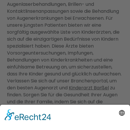
Augenlaserbehandlungen, Brillen- und
Kontaktlinsenanpassungen sowie die Behandlung
von Augenerkrankungen bei Erwachsenen. Für
unsere jüngsten Patienten bieten wir eine
sorgfältig ausgewählte Liste von Kinderärzten, die
sich auf die einzigartigen Bedürfnisse von Kindern
spezialisiert haben. Diese Ärzte bieten
Vorsorgeuntersuchungen, Impfungen,
Behandlungen von Kinderkrankheiten und eine
einfühlsame Betreuung an, um sicherzustellen,
dass Ihre Kinder gesund und glücklich aufwachsen.
Verlassen Sie sich auf unser Branchenportal, um
den besten Augenarzt und
Kinderarzt Barßel
zu
finden. Sorgen Sie für die Gesundheit Ihrer Augen
und die Ihrer Familie, indem Sie sich auf die
Fachkompetenz und Erfahrung unserer Ärzte
verlassen.