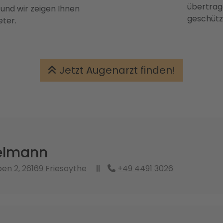
übertrage
 und wir zeigen Ihnen
geschütz
eter.
Jetzt Augenarzt finden!
ßelmann
en 2, 26169 Friesoythe
+49 4491 3026