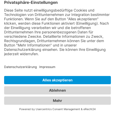
Augenärzte in der Region sind hochqualifiziert und
verfügen über modernste Technologie, um eine
präzise Diagnose und individuelle Behandlung für
Ihre Augenprobleme zu gewährleisten. Ein
Kinderarzt Bad Endorf, Oberbayern
hingegen sind
darauf spezialisiert, die Gesundheit und das
Wohlbefinden von Kindern zu betreuen. Sie bieten
umfassende Vorsorgeuntersuchungen, Impfungen,
Behandlung von akuten und chronischen
Erkrankungen sowie Beratung für Eltern in
verschiedenen medizinischen Bereichen an.
Unsere Kinderärzte Bad Endorf, Oberbayern sind
einfühlsam, kinderfreundlich und haben langjährige
Erfahrung in der Betreuung von Kindern aller
Altersgruppen. Unser Branchenportal bietet Ihnen
detaillierte Informationen zu Augenärzten und
Kinderärzten in Ihrer Region. Sie können Profile
einsehen, Qualifikationen, Spezialisierungen,
Öffnungszeiten und Standorte erfahren sowie