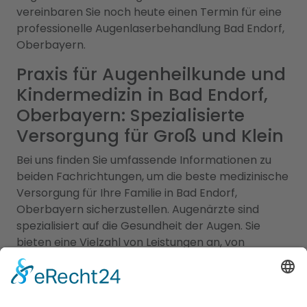
vereinbaren Sie noch heute einen Termin für eine
professionelle Augenlaserbehandlung Bad Endorf,
Oberbayern.
Praxis für Augenheilkunde und
Kindermedizin in Bad Endorf,
Oberbayern: Spezialisierte
Versorgung für Groß und Klein
Bei uns finden Sie umfassende Informationen zu
beiden Fachrichtungen, um die beste medizinische
Versorgung für Ihre Familie in Bad Endorf,
Oberbayern sicherzustellen. Augenärzte sind
spezialisiert auf die Gesundheit der Augen. Sie
bieten eine Vielzahl von Leistungen an, von
Routineuntersuchungen über die Behandlung von
Augenerkrankungen bis hin zu operativen
Eingriffen wie der Augenlaserbehandlung. Unsere