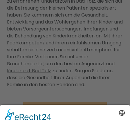
zu erfahrenen Kinderärzten in Bad Tölz, die sich auf
die Betreuung der kleinen Patienten spezialisiert
haben. Sie kümmern sich um die Gesundheit,
Entwicklung und das Wohlergehen Ihrer Kinder und
bieten Vorsorgeuntersuchungen, Impfungen und
die Behandlung von Kinderkrankheiten an. Mit ihrer
Fachkompetenz und ihrem einfühlsamen Umgang
schaffen sie eine vertrauensvolle Atmosphäre für
Ihre Familie. Vertrauen Sie auf unser
Branchenportal, um den besten Augenarzt und
Kinderarzt Bad Tölz
zu finden. Sorgen Sie dafür,
dass die Gesundheit Ihrer Augen und die Ihrer
Familie in den besten Händen sind.
Jetzt Augenarzt finden!