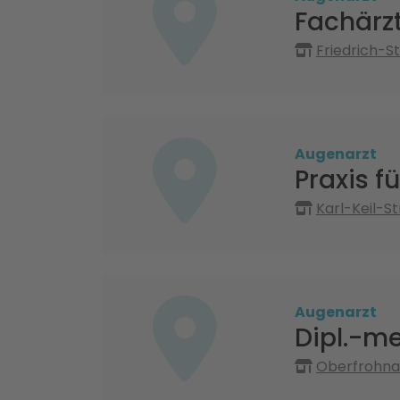
Fachärzt
Friedrich-S
Augenarzt
Praxis f
Karl-Keil-S
Augenarzt
Dipl.-m
Oberfrohnae