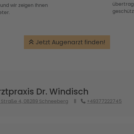
übertrage
 und wir zeigen Ihnen
geschütz
eter.
Jetzt Augenarzt finden!
ztpraxis Dr. Windisch
 Straße 4, 08289 Schneeberg
+49377222745