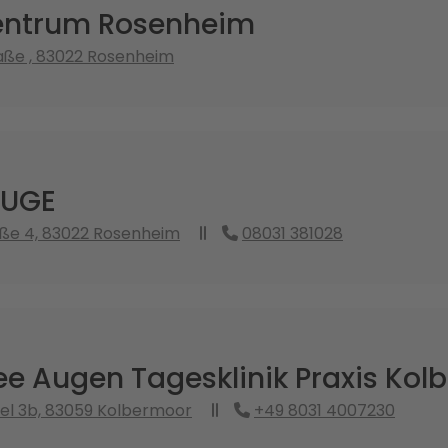
entrum Rosenheim
aße , 83022 Rosenheim
AUGE
aße 4, 83022 Rosenheim
08031 381028
e Augen Tagesklinik Praxis Kol
sel 3b, 83059 Kolbermoor
+49 8031 4007230