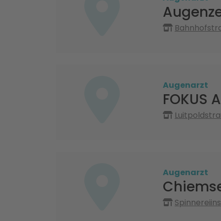
Augenz
Bahnhofstr
Augenarzt
FOKUS 
Luitpoldstr
Augenarzt
Chiemse
Spinnereiin